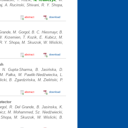
, A. Rucinski, Shivani, R. Y. Shopa,
abstract
download
 Grande, M. Gorgol, B. C. Hiesmayr, B.
W. Krzemien, T. Kozik, E. Kubicz, M.
R. Y. Shopa, M. Skurzok, W. Wislicki,
abstract
download
ph
, N. Gupta-Sharma, B. Jasińska, D.
M. Pałka, M. Pawlik-Niedźwiecka, L.
cki, B. Zgardzińska, M. Zieliński, P.
abstract
download
etector
rgol, R. Del Grande, B. Jasinska, K.
ubicz, M. Mohammed, Sz. Niedźwiecki,
 Shopa, M. Skurzok, W. Wislicki, B.