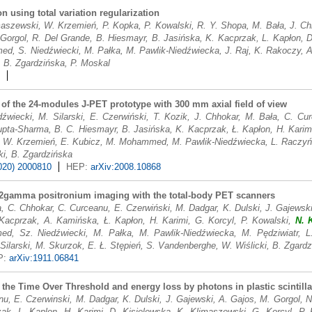
 using total variation regularization
maszewski, W. Krzemień, P. Kopka, P. Kowalski, R. Y. Shopa, M. Bała, J. Ch
 Gorgol, R. Del Grande, B. Hiesmayr, B. Jasińska, K. Kacprzak, L. Kapłon, D
d, S. Niedźwiecki, M. Pałka, M. Pawlik-Niedźwiecka, J. Raj, K. Rakoczy, A
, B. Zgardzińska, P. Moskal
 of the 24-modules J-PET prototype with 300 mm axial field of view
dźwiecki, M. Silarski, E. Czerwiński, T. Kozik, J. Chhokar, M. Bała, C. C
upta-Sharma, B. C. Hiesmayr, B. Jasińska, K. Kacprzak, Ł. Kapłon, H. Karim
, W. Krzemień, E. Kubicz, M. Mohammed, M. Pawlik-Niedźwiecka, L. Raczyńs
ki, B. Zgardzińska
020) 2000810
HEP:
arXiv:2008.10868
2gamma positronium imaging with the total-body PET scanners
a, C. Chhokar, C. Curceanu, E. Czerwiński, M. Dadgar, K. Dulski, J. Gajewsk
Kacprzak, A. Kamińska, Ł. Kapłon, H. Karimi, G. Korcyl, P. Kowalski,
N. 
, Sz. Niedźwiecki, M. Pałka, M. Pawlik-Niedźwiecka, M. Pędziwiatr, L.
Silarski, M. Skurzok, E. Ł. Stępień, S. Vandenberghe, W. Wiślicki, B. Zgard
P:
arXiv:1911.06841
 the Time Over Threshold and energy loss by photons in plastic scintill
u, E. Czerwinski, M. Dadgar, K. Dulski, J. Gajewski, A. Gajos, M. Gorgol, 
ak, L. Kaplon, H. Karimi, D. Kisielewska, K. Klimaszewski, G. Korcyl, P.