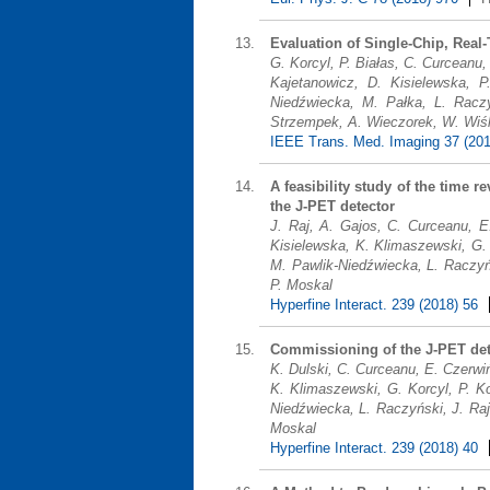
Evaluation of Single-Chip, Rea
G. Korcyl, P. Białas, C. Curceanu
Kajetanowicz, D. Kisielewska, 
Niedźwiecka, M. Pałka, L. Racz
Strzempek, A. Wieczorek, W. Wiślic
IEEE Trans. Med. Imaging 37 (20
A feasibility study of the time 
the J-PET detector
J. Raj, A. Gajos, C. Curceanu, E
Kisielewska, K. Klimaszewski, G. 
M. Pawlik-Niedźwiecka, L. Raczyńs
P. Moskal
Hyperfine Interact. 239 (2018) 56
Commissioning of the J-PET dete
K. Dulski, C. Curceanu, E. Czerwi
K. Klimaszewski, G. Korcyl, P. K
Niedźwiecka, L. Raczyński, J. Raj
Moskal
Hyperfine Interact. 239 (2018) 40