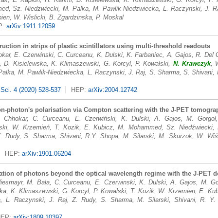
, Sz. Niedzwiecki, M. Palka, M. Pawlik-Niedzwiecka, L. Raczynski, J. Raj
pien, W. Wislicki, B. Zgardzinska, P. Moskal
P:
arXiv:1911.12059
ruction in strips of plastic scintillators using multi-threshold readouts
okar, E. Czerwinski, C. Curceanu, K. Dulski, K. Farbaniec, A. Gajos, R. Del
, D. Kisielewska, K. Klimaszewski, G. Korcyl, P. Kowalski,
N. Krawczyk
, 
lka, M. Pawlik-Niedzwiecka, L. Raczynski, J. Raj, S. Sharma, S. Shivani, 
Sci. 4 (2020) 528-537
HEP:
arXiv:2004.12742
ion-photon's polarisation via Compton scattering with the J-PET tomogra
. Chhokar, C. Curceanu, E. Czerwiński, K. Dulski, A. Gajos, M. Gorgol
lski, W. Krzemień, T. Kozik, E. Kubicz, M. Mohammed, Sz. Niedźwiecki, 
. Rudy, S. Sharma, Shivani, R.Y. Shopa, M. Silarski, M. Skurzok, W. Wiśli
HEP:
arXiv:1901.06204
ization of photons beyond the optical wavelength regime with the J-PET d
Hiesmayr, M. Bała, C. Curceanu, E. Czerwinski, K. Dulski, A. Gajos, M. Go
ska, K. Klimaszewski, G. Korcyl, P. Kowalski, T. Kozik, W. Krzemien, E. K
, L. Raczynski, J. Raj, Z. Rudy, S. Sharma, M. Silarski, Shivani, R. Y.
HEP:
arXiv:1809.10397