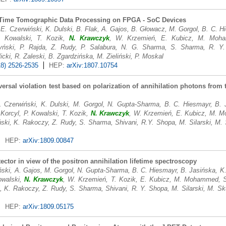
l-Time Tomographic Data Processing on FPGA - SoC Devices
, E. Czerwiński, K. Dulski, B. Flak, A. Gajos, B. Głowacz, M. Gorgol, B. C. 
P. Kowalski, T. Kozik,
N. Krawczyk
, W. Krzemień, E. Kubicz, M. Moha
yński, P. Rajda, Z. Rudy, P. Salabura, N. G. Sharma, S. Sharma, R. Y.
ki, R. Zaleski, B. Zgardzińska, M. Zieliński, P. Moskal
18) 2526-2535
HEP:
arXiv:1807.10754
reversal violation test based on polarization of annihilation photons fro
. Czerwiński, K. Dulski, M. Gorgol, N. Gupta-Sharma, B. C. Hiesmayr, B. 
Korcyl, P. Kowalski, T. Kozik,
N. Krawczyk
, W. Krzemień, E. Kubicz, M. M
ki, K. Rakoczy, Z. Rudy, S. Sharma, Shivani, R.Y. Shopa, M. Silarski, M. 
HEP:
arXiv:1809.00847
ctor in view of the positron annihilation lifetime spectroscopy
ński, A. Gajos, M. Gorgol, N. Gupta-Sharma, B. C. Hiesmayr, B. Jasińska, K.
owalski,
N. Krawczyk
, W. Krzemień, T. Kozik, E. Kubicz, M. Mohammed, Sz
, K. Rakoczy, Z. Rudy, S. Sharma, Shivani, R. Y. Shopa, M. Silarski, M. Sku
HEP:
arXiv:1809.05175