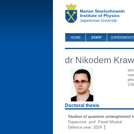
Marian Smoluchowski
Institute of Physics
Jagiellonian University
HOME
STAFF
EXPERIMENT
dr Nikodem Kraw
ema
roo
pho
US
Doctoral thesis
Studies of quantum entanglement in
Supervisor:
prof. Paweł Moskal
Defence year: 2024