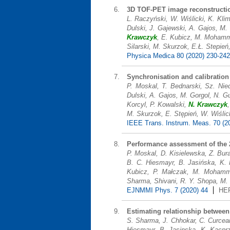
3D TOF-PET image reconstruction
L. Raczyński, W. Wiślicki, K. Kli
Dulski, J. Gajewski, A. Gajos, M.
Krawczyk
, E. Kubicz, M. Mohamme
Silarski, M. Skurzok, E.Ł. Stepień
Physica Medica 80 (2020) 230-242
Synchronisation and calibration
P. Moskal, T. Bednarski, Sz. Nie
Dulski, A. Gajos, M. Gorgol, N. G
Korcyl, P. Kowalski,
N. Krawczyk
M. Skurzok, E. Stępień, W. Wiślic
IEEE Trans. Instrum. Meas. 70 (2
Performance assessment of the 
P. Moskal, D. Kisielewska, Z. Bur
B. C. Hiesmayr, B. Jasińska, K. 
Kubicz, P. Małczak, M. Mohammed
Sharma, Shivani, R. Y. Shopa, M. 
EJNMMI Phys. 7 (2020) 44
HE
Estimating relationship between
S. Sharma, J. Chhokar, C. Curcean
Hiesmayr, B. Jasinska, K. Kacprz