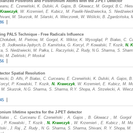
olarized Positrons and Positronium Atoms with the J-PET Detector
anu, E. Czerwiński, K. Dulski, A. Gajos, B. Głowacz, M. Gorgol, B.C. Hies
 Krawczyk
, W. Krzemień, E. Kubicz, M. Pawlik-Niedźwiecka, S. Niedźwiecki
vani, M. Skurzok, M. Silarski, A. Wieczorek, W. Wiślicki, B. Zgardzińska, M.
486
ing PALS Technique - Free Radicals Influence
Chołubek, M. Pietrow, M. Gorgol, K. Wiktor, K. Wysogląd, P. Białas, C. Cu
, B. Jodłowska-Jędrych, D. Kamińska, G. Korcyl, P. Kowalski, T. Kozik,
N. 
 S. Niedźwiecki, M. Pałka, L. Raczyński, Z. Rudy, N.G. Sharma, S. Sharma
ki, M. Zieliński, P. Moskal
556
tector Spatial Resolution
ecki, D. Alfs, P. Białas, C. Curceanu, E. Czerwiński, K. Dulski, A. Gajos, 
orcyl, P. Kowalski, T. Kozik,
N. Krawczyk
, W. Krzemień, E. Kubicz, M. M
i, M. Skurzok, N.G. Sharma, S. Sharma, R.Y. Shopa, A. Strzelecki, A. Wiecz
645
onium lifetime spectra for the J-PET detector
 Białas , C. Curceanu E. Czerwiński , A. Gajos , B. Głowacz , M. Gorgol
, P. Kowalski , T. Kozik ,
N. Krawczyk
, W. Krzemień , E. Kubicz , M. M
ński , J. Raj , Z. Rudy , N. G. Sharma, S. Sharma, Shivani, R. Y. Shopa, M. 