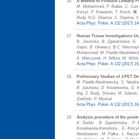
A Method to Produce Linearly P
M. Mohammed, P. Białas, C. Curce
Korcyl, P. Kowalski, T. Kozik,
N.
Rudy, N.G. Sharma, S. Sharma, Shi
Acta Phys. Polon. A 132 (2017) 1
Human Tissue Investigations Us
B. Jasińska, B. Zgardzińska, G. 
Gajos, B. Głowacz, B.C. Hiesmayr
Mohammed, M. Pawlik-Niedźwiecka,
A. Wieczorek, H. Wiktor, W. Wiślic
Acta Phys. Polon. A 132 (2017) 1
Preliminary Studies of J-PET De
M. Pawlik-Niedźwiecka, S. Niedźwi
B. Jasińska, D. Kisielewska, G. K
Raj, Z. Rudy, Shivani, M. Silarsk
Zieliński, P. Moskal
Acta Phys. Polon. A 132 (2017) 1
Analysis procedure of the positr
K. Dulski , B. Zgardzińska , P.
Kisielewska-Kamińska , G. Korcyl 
Niedźwiecki , M. Pałka , L. Raczy