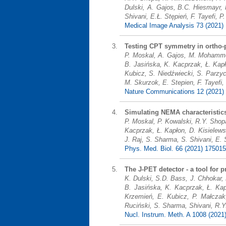
Dulski, A. Gajos, B.C. Hiesmayr, 
Shivani, E.Ł. Stępień, F. Tayefi, P
Medical Image Analysis 73 (2021)
Testing CPT symmetry in ortho-
P. Moskal, A. Gajos, M. Mohammed
B. Jasińska, K. Kacprzak, Ł. Kapł
Kubicz, S. Niedźwiecki, S. Parzyc
M. Skurzok, E. Stepien, F. Tayefi,
Nature Communications 12 (2021)
Simulating NEMA characteristics
P. Moskal, P. Kowalski, R.Y. Shop
Kacprzak, Ł. Kapłon, D. Kisielew
J. Raj, S. Sharma, S. Shivani, E. S
Phys. Med. Biol. 66 (2021) 175015
The J-PET detector - a tool for 
K. Dulski, S.D. Bass, J. Chhokar,
B. Jasińska, K. Kacprzak, Ł. Kap
Krzemień, E. Kubicz, P. Małczak
Ruciński, S. Sharma, Shivani, R.Y.
Nucl. Instrum. Meth. A 1008 (2021