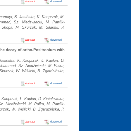
abstract
download
Hiesmayr, B. Jasińska, K. Kacprzak, M.
mmed, Sz. Niedźwiecki, M. Pawlik-
 Shopa, M. Skurzok, M. Silarski, P.
abstract
download
m the decay of ortho-Positronium with
Jasińska, K. Kacprzak, Ł. Kapłon, D.
ohammed, Sz. Niedźwiecki, M. Pałka,
Skurzok, W. Wiślicki, B. Zgardzińska,
abstract
download
 Kacprzak, Ł. Kapłon, D. Kisielewska,
. Niedźwiecki, M. Pałka, M. Pawlik-
rzok, W. Wiślicki, B. Zgardzińska, P.
abstract
download