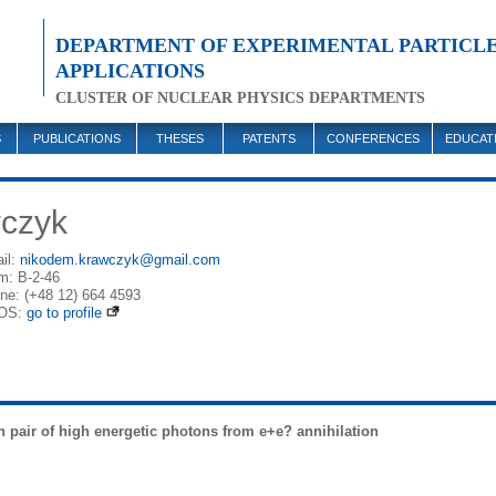
DEPARTMENT OF EXPERIMENTAL PARTICLE
APPLICATIONS
CLUSTER OF NUCLEAR PHYSICS DEPARTMENTS
S
PUBLICATIONS
THESES
PATENTS
CONFERENCES
EDUCAT
czyk
il:
nikodem.krawczyk@gmail.com
m: B-2-46
ne: (+48 12) 664 4593
OS:
go to profile
 pair of high energetic photons from e+e? annihilation