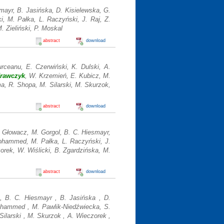
mayr, B. Jasińska, D. Kisielewska, G.
, M. Pałka, L. Raczyński, J. Raj, Z.
 Zieliński, P. Moskal
abstract
download
rceanu, E. Czerwiński, K. Dulski, A.
Krawczyk
, W. Krzemień, E. Kubicz, M.
, R. Shopa, M. Silarski, M. Skurzok,
abstract
download
B. Głowacz, M. Gorgol, B. C. Hiesmayr,
ohammed, M. Pałka, L. Raczyński, J.
orek, W. Wiślicki, B. Zgardzińska, M.
abstract
download
 , B. C. Hiesmayr , B. Jasińska , D.
ohammed , M. Pawlik-Niedźwiecka, S.
Silarski , M. Skurzok , A. Wieczorek ,