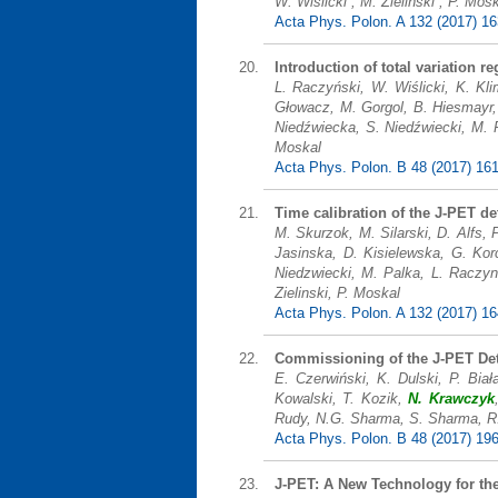
W. Wiślicki , M. Zieliński , P. Mos
Acta Phys. Polon. A 132 (2017) 1
Introduction of total variation r
L. Raczyński, W. Wiślicki, K. Kl
Głowacz, M. Gorgol, B. Hiesmayr,
Niedźwiecka, S. Niedźwiecki, M. P
Moskal
Acta Phys. Polon. B 48 (2017) 16
Time calibration of the J-PET de
M. Skurzok, M. Silarski, D. Alfs, 
Jasinska, D. Kisielewska, G. Kor
Niedzwiecki, M. Palka, L. Raczyn
Zielinski, P. Moskal
Acta Phys. Polon. A 132 (2017) 1
Commissioning of the J-PET Det
E. Czerwiński, K. Dulski, P. Bia
Kowalski, T. Kozik,
N. Krawczyk
Rudy, N.G. Sharma, S. Sharma, R.Y
Acta Phys. Polon. B 48 (2017) 19
J-PET: A New Technology for t