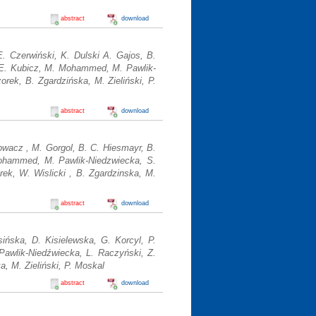
abstract
download
. Czerwiński, K. Dulski A. Gajos, B.
 E. Kubicz, M. Mohammed, M. Pawlik-
rek, B. Zgardzińska, M. Zieliński, P.
abstract
download
lowacz , M. Gorgol, B. C. Hiesmayr, B.
ohammed, M. Pawlik-Niedzwiecka, S.
ek, W. Wislicki , B. Zgardzinska, M.
abstract
download
ińska, D. Kisielewska, G. Korcyl, P.
awlik-Niedźwiecka, L. Raczyński, Z.
, M. Zieliński, P. Moskal
abstract
download