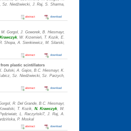
, Sz. Niedźwiecki, J. Raj, S. Sharma,
abstract
download
 M. Gorgol, J. Goworek, B. Hiesmayr,
 Krawczyk
, W. Krzemień, T. Kozik, E.
. Shopa, A. Sienkiewicz, M. Silarski,
abstract
download
rom plastic scintillators
K. Dulski, A. Gajos, B.C. Hiesmayr, K.
ubicz, Sz. Niedźwiecki, Sz. Parzych,
abstract
download
Gorgol, R. Del Grande, B.C. Hiesmayr,
 Kowalski, T. Kozik,
N. Krawczyk
, W.
dziwiatr, L. Raczyński7, J. Raj, A.
ardzińska, P. Moskal
abstract
download