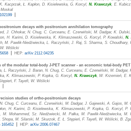
K. Kacprzak, Ł. Kapłon, D. Kisielewska, G. Korcyl,
N. Krawczyk
, E. Kubicz
. Moskal
 102199
positronium decays with positronium annihilation tomography
, J. Chhokar, N. Chug, C. Curceanu, E. Czerwiński, M. Dadgar, K. Dulski,
on, H. Karimi, D. Kisielewska, K. Klimaszewski, G. Korcyl, P. Kowalski,
N.
h, M. Pawlik-Niedźwiecka, L. Raczyński, J. Raj, S. Sharma, S. Choudhary, R
 W. Wiślicki
 5658
HEP:
arXiv:2112.04235
 of the modular total-body J-PET scanner - an economic total-body PET f
a, L. Raczyński, J. Baran, N. Chug, C. Curceanu, E. Czerwiński, M. Dadgar, 
ska, K. Klimaszewski, P. Kopka, G. Korcyl,
N. Krawczyk
, W. Krzemień, E. K
tępień, F. Tayefi, W. Wiślicki
precision studies of ortho-positronium decays
 N. Chug, C. Curceanu, E. Czerwiński, M. Dadgar, J. Gajewski, A. Gajos, M. 
łon, H. Karimi, D. Kisielewska, K. Klimaszewski, P. Kopka, G. Korcyl, P.
, M. Mohammed, Sz. Niedźwiecki, M. Pałka, M. Pawlik-Niedźwiecka, M. Pę
 Shopa, M. Silarski, M. Skurzok, E. Ł. Stępień, F. Tayefi, W. Wiślicki, B. Zg
) 165452
HEP:
arXiv:2006.07467