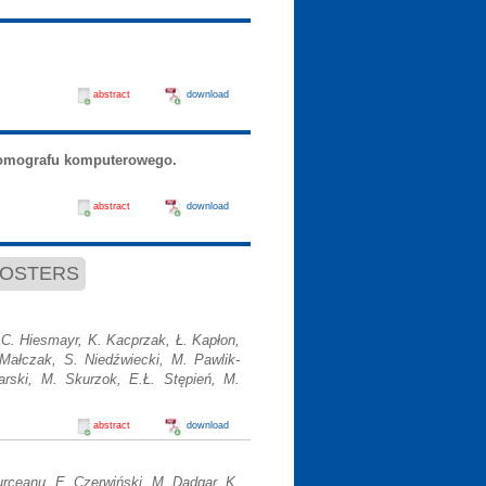
abstract
download
tomografu komputerowego.
abstract
download
OSTERS
.C. Hiesmayr, K. Kacprzak, Ł. Kapłon,
Małczak, S. Niedźwiecki, M. Pawlik-
arski, M. Skurzok, E.Ł. Stępień, M.
abstract
download
urceanu, E. Czerwiński, M. Dadgar, K.