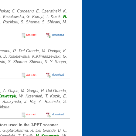
hokar, C. Curceanu, E. Czerwinski, K.
. Kisielewska, G. Korcyl, T. Kozik,
N.
. Ruciński, S. Sharma, S. Shivani, M.
abstract
download
urceanu, R. Del Grande, M. Dadgar, K.
i, D. Kisielewska, K.Klimaszewski, G.
ki, S. Sharma, Shivani, R. Y. Shopa,
abstract
download
i, A. Gajos, M. Gorgol, R. Del Grande,
Krawczyk
, W. Krzemień, T. Kozik, E.
 Raczyński, J. Raj, A. Ruciński, S.
zińska
abstract
download
ators used in the J-PET scanner
N. Gupta-Sharma, R. Del Grande, B. C.
 Kowalski, T. Kozik,
N. Krawczyk
, W.