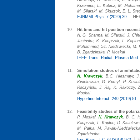
Krzemien, E. Kubicz, M. Mohammed
M. Silarski, M. Skurzok, E. L. Ste
EJNMMI Phys. 7 (2020) 39
HE
Hit-time and hit-position reconst
N. G. Sharma, M. Silarski, J. Chh
Jasinska, K. Kacprzak, L. Kaplon
Mohammed, Sz. Niedzwiecki, M. Pa
B. Zgardzinska, P. Moskal
IEEE Trans. Radiat. Plasma Med. 
Simulation studies of annihilat
N. Krawczyk
, B.C. Hiesmayr, J
Kisielewska, G. Korcyl, P. Kowa
Raczyński, J. Raj, K. Rakoczy, Z
Moskal
Hyperfine Interact. 240 (2019) 81
Feasibility studies of the polar
P. Moskal,
N. Krawczyk
, B. C. 
Kacprzak, L. Kapłon, D. Kisielew
M. Pałka, M. Pawlik-Niedźwiecka
Zgardzinska
Eur. Phys. J. C 78 (2018) 970