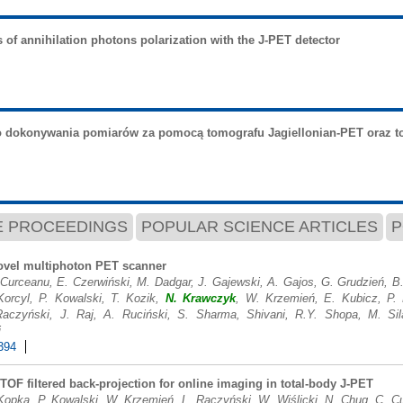
 of annihilation photons polarization with the J-PET detector
o dokonywania pomiarów za pomocą tomografu Jagiellonian-PET oraz 
 PROCEEDINGS
POPULAR SCIENCE ARTICLES
P
ovel multiphoton PET scanner
 Curceanu, E. Czerwiński, M. Dadgar, J. Gajewski, A. Gajos, G. Grudzień, B
Korcyl, P. Kowalski, T. Kozik,
N. Krawczyk
, W. Krzemień, E. Kubicz, P. 
Raczyński, J. Raj, A. Ruciński, S. Sharma, Shivani, R.Y. Shopa, M. Sil
i
394
TOF filtered back-projection for online imaging in total-body J-PET
Kopka, P. Kowalski, W. Krzemień, L. Raczyński, W. Wiślicki, N. Chug, C. C