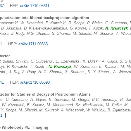
kal
637
HEP:
arXiv:1710.05611
egularization into filtered backprojection algorithm
imaszewski, W. Krzemień, P. Kowalski, R. Shopa, P. Białas, C. Curceanu, E
 B. Jasińska, D. Kisielewska-Kamińska, G. Korcyl, T. Kozik,
N. Krawczyk
,
ałka, Z. Rudy, N.G. Sharma, S. Sharma, M. Silarski, M. Skurzok, A. Wieczo
11
HEP:
arXiv:1711.00365
tector
P. Bialas, Shivani, C. Curceanu , E. Czerwinski , K. Dulski , A. Gajos, B. G 
cyl, P. Kowalski, T. Kozik ,
N. Krawczyk
, W. Krzemien, E. Kubicz , M. M
ski , J. Raj, Z. Rudy, N. G. Sharma, S. Sharma , R. Y. Shopa , A. Wieczor
641
HEP:
arXiv:1710.05598
ector for Studies of Decays of Positronium Atoms
łas, C. Curceanu, A. Gajos, B. Głowacz, M. Gorgol, B.C. Hiesmayr, B. Jas
, W. Krzemień, E. Kubicz, M. Mohammed, Sz. Niedźwiecki, M. Pałka, M. P
. Shopa, M. Silarski, M. Skurzok, A. Wieczorek, W. Wiślicki, B. Zgardzińska
61
he Whole-body PET Imaging