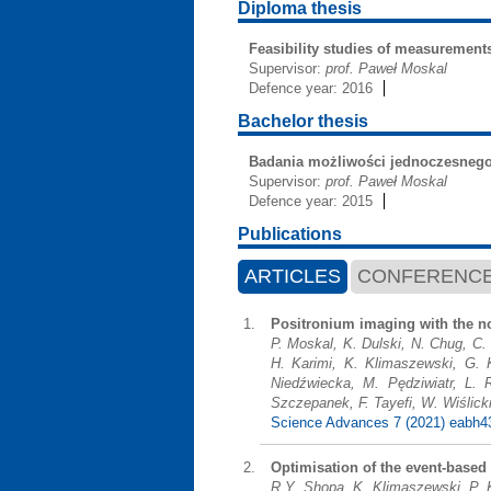
Diploma thesis
Feasibility studies of measurements
Supervisor:
prof. Paweł Moskal
Defence year: 2016
Bachelor thesis
Badania możliwości jednoczesneg
Supervisor:
prof. Paweł Moskal
Defence year: 2015
Publications
ARTICLES
CONFERENCE
Positronium imaging with the n
P. Moskal, K. Dulski, N. Chug, C.
H. Karimi, K. Klimaszewski, G. 
Niedźwiecka, M. Pędziwiatr, L. 
Szczepanek, F. Tayefi, W. Wiślick
Science Advances 7 (2021) eabh4
Optimisation of the event-based 
R.Y. Shopa, K. Klimaszewski, P. 