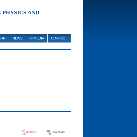
 PHYSICS AND
ION
NEWS
IN MEDIA
CONTACT
abstract
download